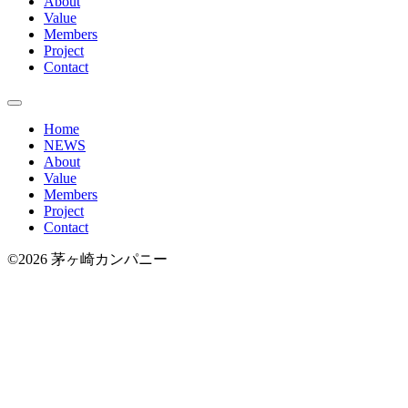
About
Value
Members
Project
Contact
Home
NEWS
About
Value
Members
Project
Contact
©2026 茅ヶ崎カンパニー