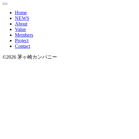
Home
NEWS
About
Value
Members
Project
Contact
©2026 茅ヶ崎カンパニー