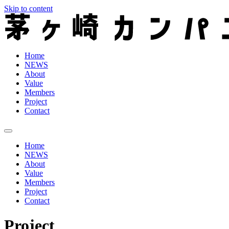
Skip to content
Home
NEWS
About
Value
Members
Project
Contact
Home
NEWS
About
Value
Members
Project
Contact
Project