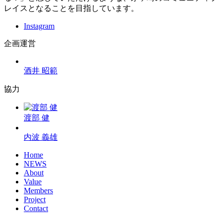
レイスとなることを目指しています。
Instagram
企画運営
酒井 昭範
協力
渡部 健
内波 義雄
Home
NEWS
About
Value
Members
Project
Contact