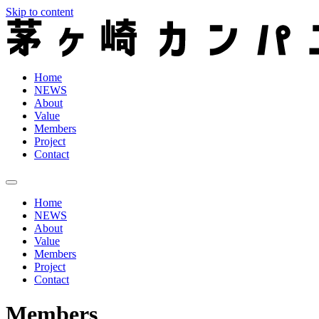
Skip to content
Home
NEWS
About
Value
Members
Project
Contact
Home
NEWS
About
Value
Members
Project
Contact
Members