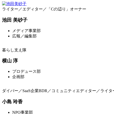
ライター／エディター／「Cの辺り」オーナー
池田 美砂子
メディア事業部
広報／編集部
暮らし支え隊
横山 淳
プロデュース部
企画部
ダイバー／SaaS企業BDR／コミュニティエディター／ライタ
小島 玲香
NPO事業部