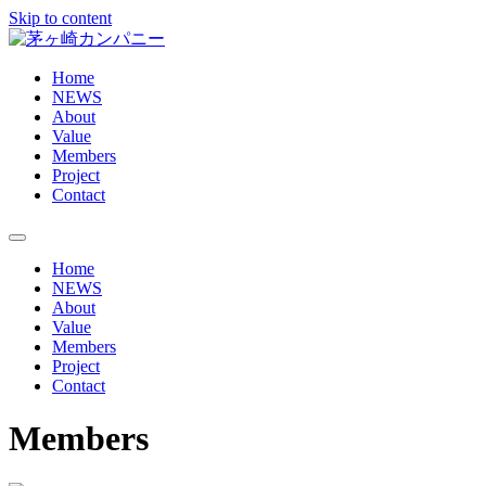
Skip to content
Home
NEWS
About
Value
Members
Project
Contact
Home
NEWS
About
Value
Members
Project
Contact
Members