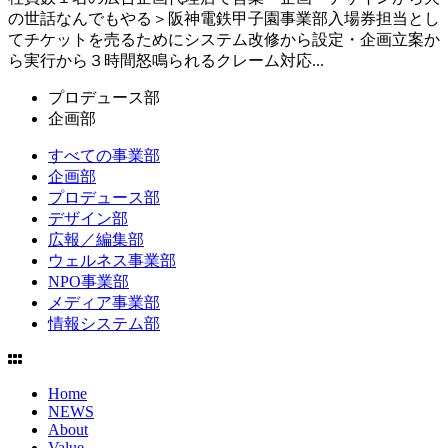
の世話なんでもやる＞阪神電鉄甲子園事業部入場券担当とし
てチケットを売るためにシステム改修から設定・企画立案か
ら実行から３時間怒鳴られるクレーム対応...
プロデュース部
企画部
すべての事業部
企画部
プロデュース部
デザイン部
広報／編集部
ウェルネス事業部
NPO事業部
メディア事業部
情報システム部
Home
NEWS
About
Value