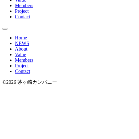
Members
Project
Contact
Home
NEWS
About
Value
Members
Project
Contact
©2026 茅ヶ崎カンパニー