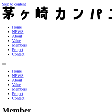
Skip to content
Home
NEWS
About
Value
Members
Project
Contact
Home
NEWS
About
Value
Members
Project
Contact
Member