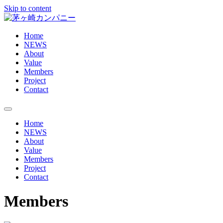
Skip to content
Home
NEWS
About
Value
Members
Project
Contact
Home
NEWS
About
Value
Members
Project
Contact
Members